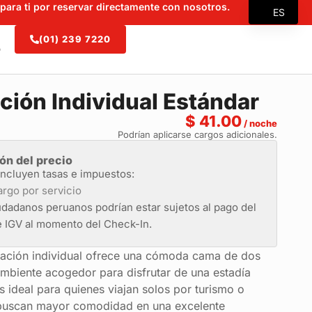
para ti por reservar directamente con nosotros.
ES
EN
(01) 239 7220
O
FR
ZH
ción Individual Estándar
$
41.00
/ noche
Podrían aplicarse cargos adicionales.
ón del precio
incluyen tasas e impuestos:
rgo por servicio
udadanos peruanos podrían estar sujetos al pago del
 IGV al momento del Check-In.
tación individual ofrece una cómoda cama de dos
ambiente acogedor para disfrutar de una estadía
s ideal para quienes viajan solos por turismo o
buscan mayor comodidad en una excelente