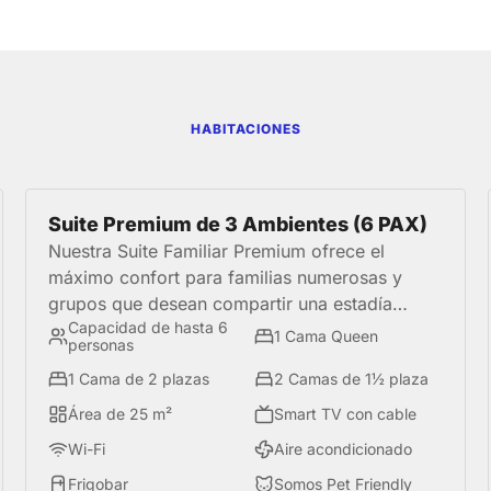
HABITACIONES
Suite Premium de 3 Ambientes (6 PAX)
Nuestra Suite Familiar Premium ofrece el
máximo confort para familias numerosas y
grupos que desean compartir una estadía
Capacidad de hasta 6
amplia y acogedora. Cuenta con tres
1 Cama Queen
personas
ambientes independientes, una cama Queen,
1 Cama de 2 plazas
2 Camas de 1½ plaza
una cama de 2 plazas y dos camas de 1½
plaza, además de una kitchenette equipada
Área de 25 m²
Smart TV con cable
con menaje, frigobar, mueble de café y
Wi-Fi
Aire acondicionado
hervidor. Todo lo necesario para disfrutar de
Frigobar
Somos Pet Friendly
una experiencia cómoda y funcional en una de