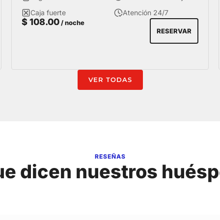
las mejores ubicaciones de Miraflores.
Caja fuerte
Atención 24/7
$
108.00
/ noche
RESERVAR
VER TODAS
RESEÑAS
ue dicen nuestros hués