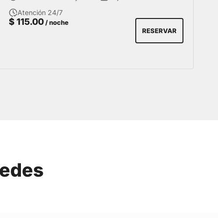
de su visita a Miraflores.
Atención 24/7
$
115.00
/ noche
RESERVAR
pedes