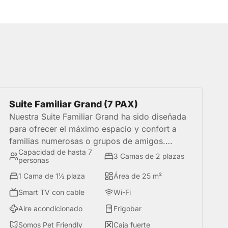
Suite Familiar Grand (7 PAX)
Nuestra Suite Familiar Grand ha sido diseñada
para ofrecer el máximo espacio y confort a
familias numerosas o grupos de amigos.
Capacidad de hasta 7
Cuenta con tres ambientes independientes, tres
3 Camas de 2 plazas
personas
camas de 2 plazas y una cama de 1½ plaza,
1 Cama de 1½ plaza
Área de 25 m²
además de un estudio, kitchenette equipada,
mueble de café, menaje y hervidor. Es la
Smart TV con cable
Wi-Fi
opción perfecta para quienes desean compartir
Aire acondicionado
Frigobar
una estadía cómoda, funcional y con la
Somos Pet Friendly
Caja fuerte
privacidad necesaria para disfrutar al máximo