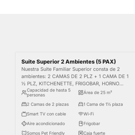
Suite Superior 2 Ambientes (5 PAX)
Nuestra Suite Familiar Superior consta de 2
ambientes: 2 CAMAS DE 2 PLZ + 1 CAMA DE 1
½ PLZ, KITCHENETTE, FRIGOBAR, HORNO
Capacidad de hasta 5
MICROONDAS, MENAJES. Es una perfecta
Área de 25 m²
personas
opción para familias o grupos de amigod que
2 Camas de 2 plazas
1 Cama de 1½ plaza
buscan comodidad durante su estadía enla
mejor ubicación de Miraflores.
Smart TV con cable
Wi-Fi
Aire acondicionado
Frigobar
Somos Pet Friendly
Caja fuerte