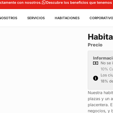
rectamente con nosotros.
Descubre los beneficios que tenemos 
NOSOTROS
SERVICIOS
HABITACIONES
CORPORATIV
Habita
Precio
Informaci
No se 
10% Ca
Los ci
18% de
Nuestra habi
plazas y un 
placentera. E
negocios, y 