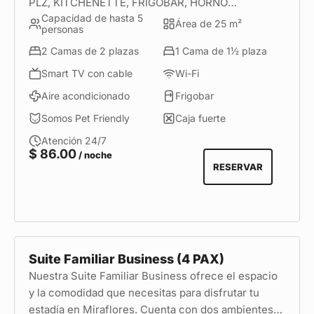
PLZ, KITCHENETTE, FRIGOBAR, HORNO
Capacidad de hasta 5
MICROONDAS, MENAJES. Es una perfecta opción
Área de 25 m²
personas
para familias o grupos de amigod que buscan
2 Camas de 2 plazas
1 Cama de 1½ plaza
comodidad durante su estadía enla mejor
ubicación de Miraflores.
Smart TV con cable
Wi-Fi
Aire acondicionado
Frigobar
Somos Pet Friendly
Caja fuerte
Atención 24/7
$
86.00
/ noche
RESERVAR
Suite Familiar Business (4 PAX)
Nuestra Suite Familiar Business ofrece el espacio
y la comodidad que necesitas para disfrutar tu
estadía en Miraflores. Cuenta con dos ambientes