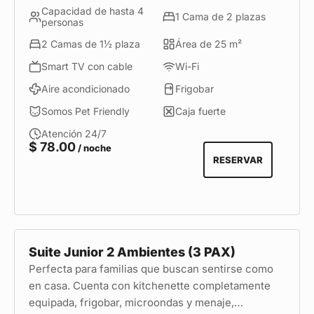
Capacidad de hasta 4
independientes, dos camas de 2 plazas y un sofá
1 Cama de 2 plazas
personas
cama, además de una acogedora sala, kitchenette
2 Camas de 1½ plaza
Área de 25 m²
equipada, menaje, frigobar y horno microondas. Es
la opción ideal para familias o grupos pequeños
Smart TV con cable
Wi-Fi
que buscan mayor amplitud, funcionalidad y una
Aire acondicionado
Frigobar
ubicación privilegiada para descubrir lo mejor de
Somos Pet Friendly
Caja fuerte
Lima.
Atención 24/7
$
78.00
/ noche
RESERVAR
Suite Junior 2 Ambientes (3 PAX)
Perfecta para familias que buscan sentirse como
en casa. Cuenta con kitchenette completamente
equipada, frigobar, microondas y menaje,