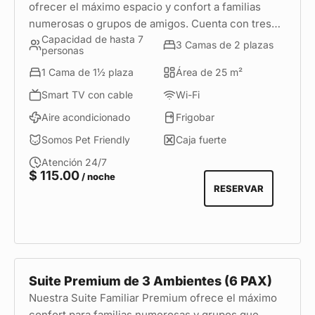
ofrecer el máximo espacio y confort a familias
numerosas o grupos de amigos. Cuenta con tres
Capacidad de hasta 7
ambientes independientes, tres camas de 2 plazas
3 Camas de 2 plazas
personas
y una cama de 1½ plaza, además de un estudio,
1 Cama de 1½ plaza
Área de 25 m²
kitchenette equipada, mueble de café, menaje y
hervidor. Es la opción perfecta para quienes
Smart TV con cable
Wi-Fi
desean compartir una estadía cómoda, funcional y
Aire acondicionado
Frigobar
con la privacidad necesaria para disfrutar al
Somos Pet Friendly
Caja fuerte
máximo de su visita a Miraflores.
Atención 24/7
$
115.00
/ noche
RESERVAR
Suite Premium de 3 Ambientes (6 PAX)
Nuestra Suite Familiar Premium ofrece el máximo
confort para familias numerosas y grupos que