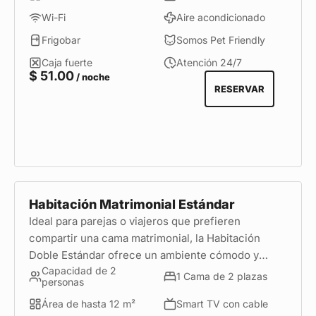
Wi-Fi
Aire acondicionado
Frigobar
Somos Pet Friendly
Caja fuerte
Atención 24/7
$
51.00
/ noche
RESERVAR
Habitación Matrimonial Estándar
Ideal para parejas o viajeros que prefieren
compartir una cama matrimonial, la Habitación
Doble Estándar ofrece un ambiente cómodo y
Capacidad de 2
acogedor para disfrutar de una estadía placentera
1 Cama de 2 plazas
personas
en Miraflores, con las comodidades esenciales
Área de hasta 12 m²
Smart TV con cable
para descansar después de recorrer Lima.