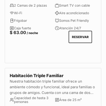
2 Camas de 2 plazas
Smart TV con cable
Wi-Fi
Aire acondicionado
Frigobar
Somos Pet Friendly
Caja fuerte
Atención 24/7
$
63.00
/ noche
RESERVAR
Habitación Triple Familiar
Nuestra habitación triple familiar ofrece un
ambiente cómodo y funcional, ideal para familias o
grupos de amigos. Cuenta con una cama de dos
Capacidad de hasta 3
plazas y una cama de plaza y media, con capacidad
Área de 25 m²
personas
para hasta tres personas.