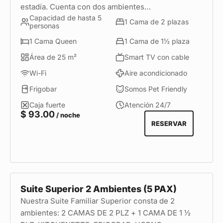
estadía. Cuenta con dos ambientes
Capacidad de hasta 5
independientes, dos camas de 2 plazas y una cama
1 Cama de 2 plazas
personas
de 1½ plaza, además de una kitchenette equipada
1 Cama Queen
1 Cama de 1½ plaza
con menaje, frigobar y horno microondas. Es la
opción ideal para familias o grupos de amigos que
Área de 25 m²
Smart TV con cable
buscan disfrutar de una estadía cómoda, funcional
Wi-Fi
Aire acondicionado
y en una ubicación privilegiada, en el corazón de
Frigobar
Somos Pet Friendly
Miraflores.
Caja fuerte
Atención 24/7
$
93.00
/ noche
RESERVAR
Suite Superior 2 Ambientes (5 PAX)
Nuestra Suite Familiar Superior consta de 2
ambientes: 2 CAMAS DE 2 PLZ + 1 CAMA DE 1 ½