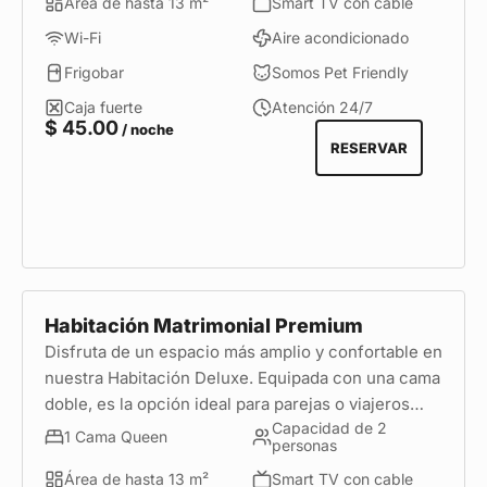
Área de hasta 13 m²
Smart TV con cable
Wi-Fi
Aire acondicionado
Frigobar
Somos Pet Friendly
Caja fuerte
Atención 24/7
$
45.00
/ noche
RESERVAR
Habitación Matrimonial Premium
Disfruta de un espacio más amplio y confortable en
nuestra Habitación Deluxe. Equipada con una cama
doble, es la opción ideal para parejas o viajeros
Capacidad de 2
que buscan una experiencia de hospedaje con
1 Cama Queen
personas
mayor comodidad en el corazón de Miraflores.
Área de hasta 13 m²
Smart TV con cable