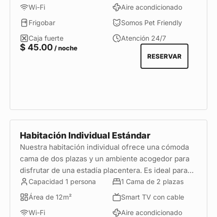
Wi-Fi
Aire acondicionado
Frigobar
Somos Pet Friendly
Caja fuerte
Atención 24/7
$
45.00
/ noche
RESERVAR
Habitación Individual Estándar
Nuestra habitación individual ofrece una cómoda
cama de dos plazas y un ambiente acogedor para
disfrutar de una estadía placentera. Es ideal para
quienes viajan solos por turismo o negocios, y
Capacidad 1 persona
1 Cama de 2 plazas
buscan mayor comodidad en una excelente
Área de 12m²
Smart TV con cable
ubicación de Miraflores.
Wi-Fi
Aire acondicionado