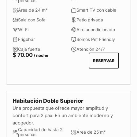
personas
ideal para viajeros de negocios o huéspedes que
Área de 24 m²
Smart TV con cable
buscan mayor comodidad, amplitud y privacidad
durante su estadía en Miraflores.
Sala con Sofa
Patio privada
Wi-Fi
Aire acondicionado
Frigobar
Somos Pet Friendly
Caja fuerte
Atención 24/7
$
70.00
/ noche
RESERVAR
Habitación Doble Superior
Una propuesta que ofrece mayor amplitud y
confort para 2 pax. En un ambiente moderno y
acogedor.
Capacidad de hasta 2
Área de 25 m²
personas