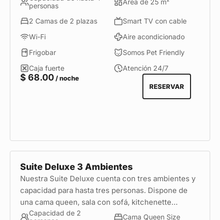
Área de 25 m²
personas
2 Camas de 2 plazas
Smart TV con cable
Wi-Fi
Aire acondicionado
Frigobar
Somos Pet Friendly
Caja fuerte
Atención 24/7
$
68.00
/ noche
RESERVAR
Suite Deluxe 3 Ambientes
Nuestra Suite Deluxe cuenta con tres ambientes y
capacidad para hasta tres personas. Dispone de
una cama queen, sala con sofá, kitchenette
Capacidad de 2
equipada con menaje, mobiliario y patio privado. Es
Cama Queen Size