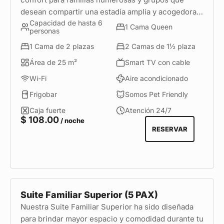
desean compartir una estadía amplia y acogedora.
Capacidad de hasta 6
Cuenta con tres ambientes independientes, una
1 Cama Queen
personas
cama Queen, una cama de 2 plazas y dos camas de
1 Cama de 2 plazas
2 Camas de 1½ plaza
1½ plaza, además de una kitchenette equipada con
menaje, frigobar, mueble de café y hervidor. Todo
Área de 25 m²
Smart TV con cable
lo necesario para disfrutar de una experiencia
Wi-Fi
Aire acondicionado
cómoda y funcional en una de las mejores
Frigobar
Somos Pet Friendly
ubicaciones de Miraflores.
Caja fuerte
Atención 24/7
$
108.00
/ noche
RESERVAR
Suite Familiar Superior (5 PAX)
Nuestra Suite Familiar Superior ha sido diseñada
para brindar mayor espacio y comodidad durante tu