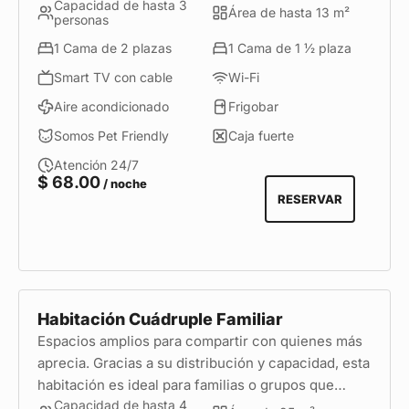
Capacidad de hasta 3
ofreciendo la libertad de disfrutar su estadía en
Área de hasta 13 m²
personas
familia con comodidad.
1 Cama de 2 plazas
1 Cama de 1 1⁄2 plaza
Smart TV con cable
Wi-Fi
Aire acondicionado
Frigobar
Somos Pet Friendly
Caja fuerte
Atención 24/7
$
68.00
/ noche
RESERVAR
Habitación Cuádruple Familiar
Espacios amplios para compartir con quienes más
aprecia. Gracias a su distribución y capacidad, esta
habitación es ideal para familias o grupos que
Capacidad de hasta 4
buscan comodidad.