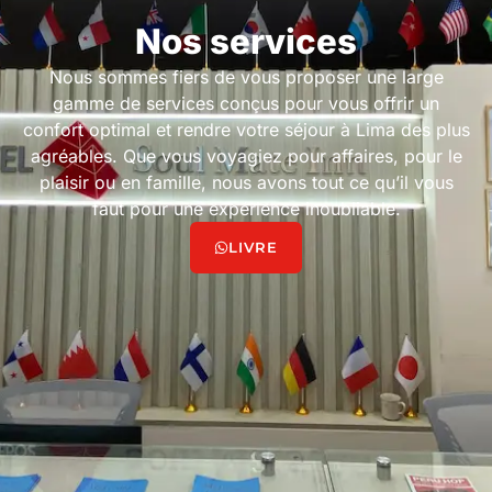
Nos services
Nous sommes fiers de vous proposer une large
gamme de services conçus pour vous offrir un
confort optimal et rendre votre séjour à Lima des plus
agréables. Que vous voyagiez pour affaires, pour le
plaisir ou en famille, nous avons tout ce qu’il vous
faut pour une expérience inoubliable.
LIVRE